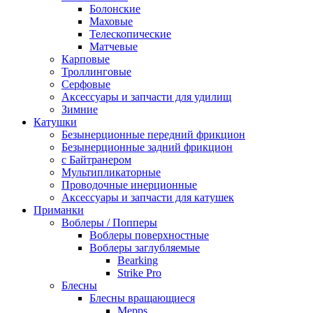
Болонские
Маховые
Телескопические
Матчевые
Карповые
Троллинговые
Серфовые
Аксессуары и запчасти для удилищ
Зимние
Катушки
Безынерционные передний фрикцион
Безынерционные задний фрикцион
с Байтранером
Мультипликаторные
Проводочные инерционные
Аксессуары и запчасти для катушек
Приманки
Воблеры / Попперы
Воблеры поверхностные
Воблеры заглубляемые
Bearking
Strike Pro
Блесны
Блесны вращающиеся
Mepps