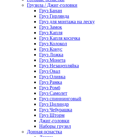
Грузила / Джиг-головки
Груз Банан
Груз Гирлянда
Груз для монтажа на леску
Груз Замок
Груз Капля
Груз Капля косичка
Груз Колокол
Груз Конус
Груз Ложка
Груз Монета
Груз Незацепляйка
Груз Овал
Груз Оливка
Груз Рамка
Груз Ромб
Груз Самолет
Груз спиннинговый
Груз Цилиндр
Груз Чебурашка
Груз Шторм
Джиг-головки
Наборы грузил
Донная оснастка