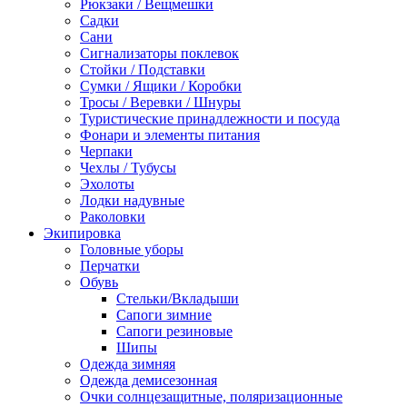
Рюкзаки / Вещмешки
Садки
Сани
Сигнализаторы поклевок
Стойки / Подставки
Сумки / Ящики / Коробки
Тросы / Веревки / Шнуры
Туристические принадлежности и посуда
Фонари и элементы питания
Черпаки
Чехлы / Тубусы
Эхолоты
Лодки надувные
Раколовки
Экипировка
Головные уборы
Перчатки
Обувь
Стельки/Вкладыши
Сапоги зимние
Сапоги резиновые
Шипы
Одежда зимняя
Одежда демисезонная
Очки солнцезащитные, поляризационные