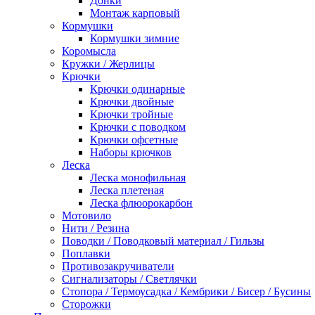
Донки
Монтаж карповый
Кормушки
Кормушки зимние
Коромысла
Кружки / Жерлицы
Крючки
Крючки одинарные
Крючки двойные
Крючки тройные
Крючки с поводком
Крючки офсетные
Наборы крючков
Леска
Леска монофильная
Леска плетеная
Леска флюорокарбон
Мотовило
Нити / Резина
Поводки / Поводковый материал / Гильзы
Поплавки
Противозакручиватели
Сигнализаторы / Светлячки
Стопора / Термоусадка / Кембрики / Бисер / Бусины
Сторожки