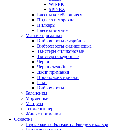
WIREK
SPINEX
Блесны колеблющиеся
Подвески морские
Пилкеры
Блесны зимние
Мягкие приманки
Виброхвосты съедобные
Виброхвосты силиконовые
Твистеры силиконовые
Твистеры съедобные
Черви
Черви съедобные
Джиг приманки
Поролоновые рыбки
Раки
Виброхвосты
Балансиры
Мормышки
Мандула
Теил-спиннеры
Живые приманки
Оснастка
Вертлюжки / Застежки / Заводные кольца
Готовые оснастки