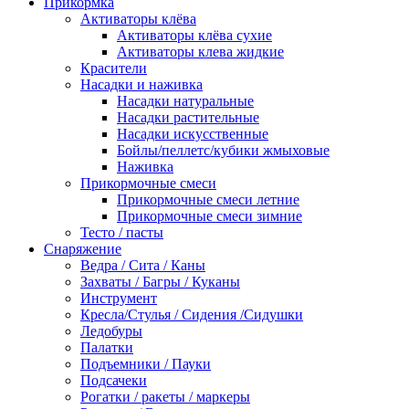
Прикормка
Активаторы клёва
Активаторы клёва сухие
Активаторы клева жидкие
Красители
Насадки и наживка
Насадки натуральные
Насадки растительные
Насадки искусственные
Бойлы/пеллетс/кубики жмыховые
Наживка
Прикормочные смеси
Прикормочные смеси летние
Прикормочные смеси зимние
Тесто / пасты
Снаряжение
Ведра / Сита / Каны
Захваты / Багры / Куканы
Инструмент
Кресла/Стулья / Сидения /Сидушки
Ледобуры
Палатки
Подъемники / Пауки
Подсачеки
Рогатки / ракеты / маркеры