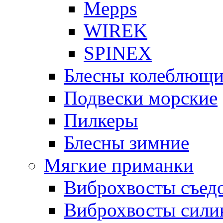
Mepps
WIREK
SPINEX
Блесны колеблющи
Подвески морские
Пилкеры
Блесны зимние
Мягкие приманки
Виброхвосты съед
Виброхвосты сили