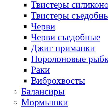
Твистеры силикон
Твистеры съедобн
Черви
Черви съедобные
Джиг приманки
Поролоновые рыб
Раки
Виброхвосты
Балансиры
Мормышки