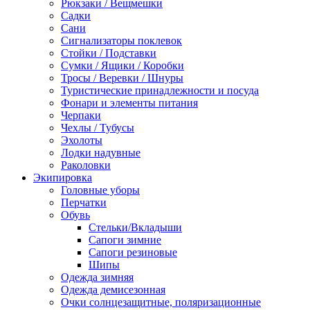
Рюкзаки / Вещмешки
Садки
Сани
Сигнализаторы поклевок
Стойки / Подставки
Сумки / Ящики / Коробки
Тросы / Веревки / Шнуры
Туристические принадлежности и посуда
Фонари и элементы питания
Черпаки
Чехлы / Тубусы
Эхолоты
Лодки надувные
Раколовки
Экипировка
Головные уборы
Перчатки
Обувь
Стельки/Вкладыши
Сапоги зимние
Сапоги резиновые
Шипы
Одежда зимняя
Одежда демисезонная
Очки солнцезащитные, поляризационные