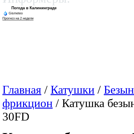
Погода в Калининграде
Gismeteo
Прогноз на 2 недели
Главная
/
Катушки
/
Безын
фрикцион
/ Катушка безы
30FD