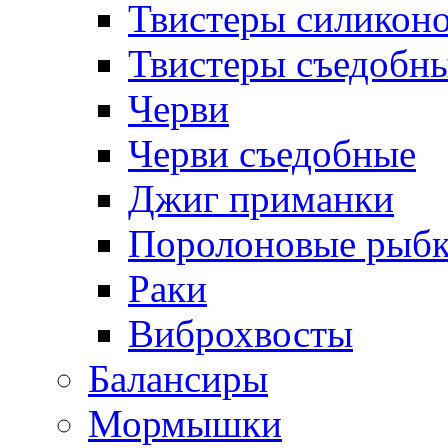
Твистеры силикон
Твистеры съедобн
Черви
Черви съедобные
Джиг приманки
Поролоновые рыб
Раки
Виброхвосты
Балансиры
Мормышки