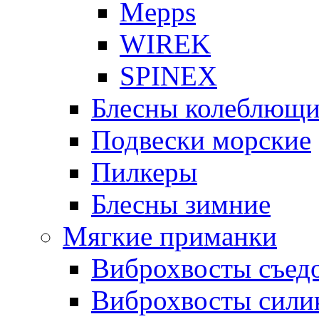
Mepps
WIREK
SPINEX
Блесны колеблющи
Подвески морские
Пилкеры
Блесны зимние
Мягкие приманки
Виброхвосты съед
Виброхвосты сили